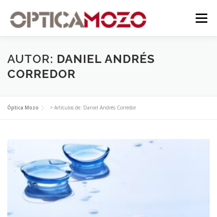
Saltar
contenido
al
Menú
contenido
AUTOR:
DANIEL ANDRÉS
CORREDOR
Óptica Mozo
>
Artículos de: Daniel Andrés Corredor