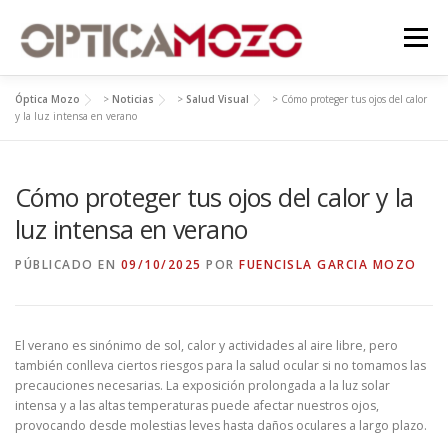
Saltar
contenido
al
Menú
contenido
Óptica Mozo
>
Noticias
>
Salud Visual
>
Cómo proteger tus ojos del calor
y la luz intensa en verano
Cómo proteger tus ojos del calor y la
luz intensa en verano
PÚBLICADO EN
09/10/2025
POR
FUENCISLA GARCIA MOZO
El verano es sinónimo de sol, calor y actividades al aire libre, pero
también conlleva ciertos riesgos para la salud ocular si no tomamos las
precauciones necesarias. La exposición prolongada a la luz solar
intensa y a las altas temperaturas puede afectar nuestros ojos,
provocando desde molestias leves hasta daños oculares a largo plazo.