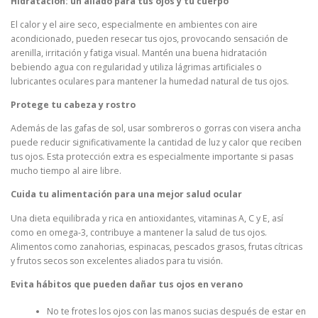
Hidratación: un aliado para tus ojos y tu cuerpo
El calor y el aire seco, especialmente en ambientes con aire
acondicionado, pueden resecar tus ojos, provocando sensación de
arenilla, irritación y fatiga visual. Mantén una buena hidratación
bebiendo agua con regularidad y utiliza lágrimas artificiales o
lubricantes oculares para mantener la humedad natural de tus ojos.
Protege tu cabeza y rostro
Además de las gafas de sol, usar sombreros o gorras con visera ancha
puede reducir significativamente la cantidad de luz y calor que reciben
tus ojos. Esta protección extra es especialmente importante si pasas
mucho tiempo al aire libre.
Cuida tu alimentación para una mejor salud ocular
Una dieta equilibrada y rica en antioxidantes, vitaminas A, C y E, así
como en omega-3, contribuye a mantener la salud de tus ojos.
Alimentos como zanahorias, espinacas, pescados grasos, frutas cítricas
y frutos secos son excelentes aliados para tu visión.
Evita hábitos que pueden dañar tus ojos en verano
No te frotes los ojos con las manos sucias después de estar en