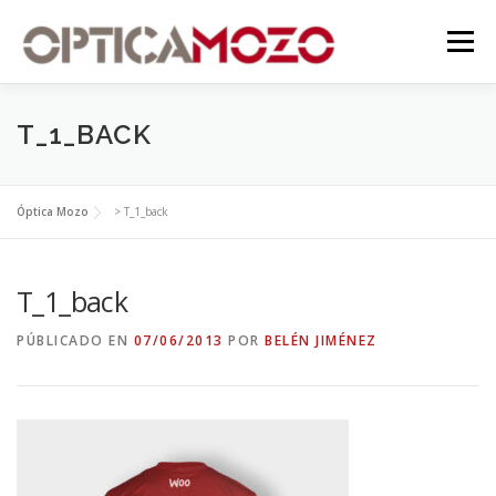
Saltar
contenido
al
Menú
contenido
T_1_BACK
Óptica Mozo
>
T_1_back
T_1_back
PÚBLICADO EN
07/06/2013
POR
BELÉN JIMÉNEZ